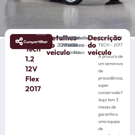
Detalhes
Descrição
C3
Ano:
KM:
Câmbio:
Combustível:
Final
Cor:
Estado:
Citroën – C3
Compartilhar
do
do
2017
125.000
Manual
Flex
da
Cinza
Semi-
TECH – 2017
Tech
veiculo
veiculo
mil
placa:
Novo
A procura de
1.2
um seminovo
12V
de
Flex
procedência,
super
2017
conservado?
Aqui tem 3
meses de
garantia e
uma equipe
de