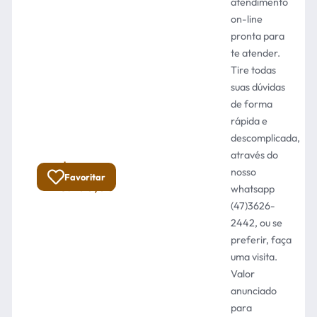
atendimento
on-line
pronta para
te atender.
Tire todas
suas dúvidas
de forma
rápida e
descomplicada,
através do
R$
Total:
nosso
Favoritar
45.900,00
whatsapp
(47)3626-
2442, ou se
preferir, faça
uma visita.
Valor
anunciado
para