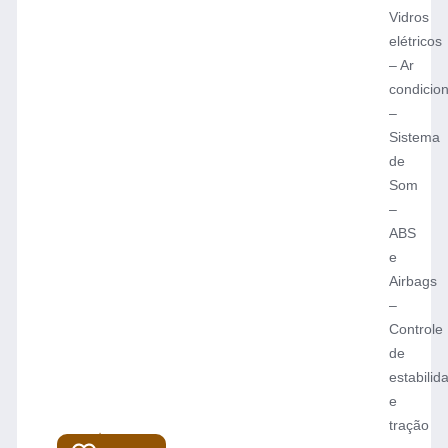
Vidros
elétricos
– Ar
condicio
–
Sistema
de
Som
–
ABS
e
Airbags
–
Controle
de
estabilid
e
tração
R$