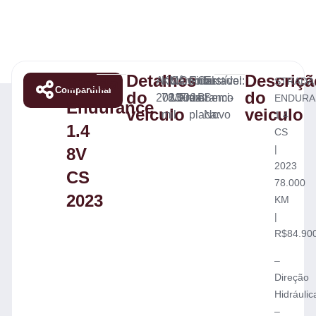
Detalhes
Descriçã
Strada
Ano:
KM:
Câmbio:
Combustível:
Final
Cor:
Estado:
STRADA
Compartilhar
do
do
2023
78.000
Manual
Flex
da
Branco
Semi-
ENDURA
Endurance
veiculo
veiculo
mil
placa:
Novo
1.4
1.4
CS
|
8V
2023
CS
78.000
2023
KM
|
R$84.90
–
Direção
Hidráulic
–