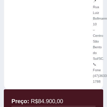
📍
Rua
Luiz
Bollmann
10
–
Centro
São
Bento
do
Sul/SC.
📞
Fone
(47)3633
1788
Preço:
R$84.900,00