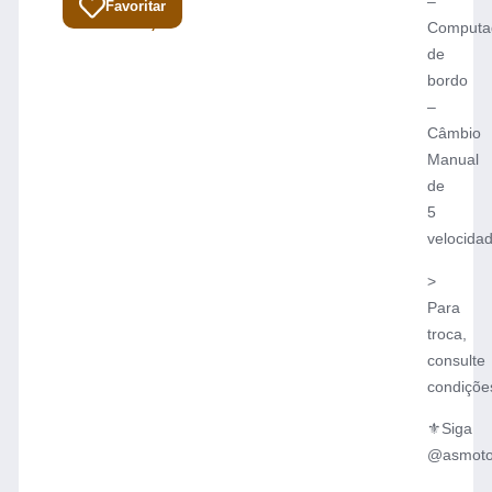
Total:
–
Favoritar
84.900,00
Computa
de
bordo
–
Câmbio
Manual
de
5
velocida
>
Para
troca,
consulte
condiçõe
⚜️Siga
@asmoto