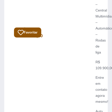
–
Central
Multimídia
–
⁠Automátic
R$
Total:
Favoritar
–
109.900,00
⁠Rodas
de
liga
R$
109.900,0
Entre
em
contato
agora
mesmo!
Auto