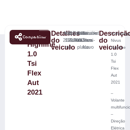
Detalhes
Descriçã
Nivus
Ano:
KM:
Câmbio:
Combustível:
Final
Cor:
Estado:
Volkswag
Compartilhar
do
do
2021
112.000
Automático
Flex
da
Cinza
Semi-
Nivus
Highline
veiculo
veiculo
mil
placa:
Novo
Highline
1.0
1.0
Tsi
Tsi
Flex
Flex
Aut
Aut
2021
2021
–
Volante
multifunci
–
Direção
Elétrica