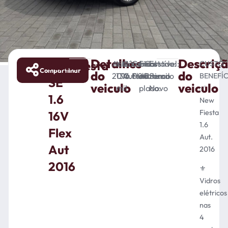
Detalhes
Descriç
NewFiesta
Ano:
KM:
Câmbio:
Combustível:
Final
Cor:
Estado:
CUSTO
Compartilhar
do
do
2016
130.000
Automatizado
Flex
da
Branco
Semi-
BENEFÍC
SE
veiculo
veiculo
mil
placa:
Novo
✅
1.6
New
Fiesta
16V
1.6
Flex
Aut.
Aut
2016
2016
⚜️
Vidros
elétricos
nas
4