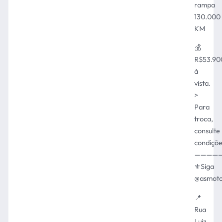
rampa
130.000
KM
💰
R$53.90
à
vista.
>
Para
troca,
consulte
condiçõe
————
⚜️Siga
@asmoto
📍
Rua
Luiz