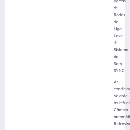
portas
⚜️
Rodas
de
Liga
Leve
⚜️
Sistema
de
Som
SYNC
Ar
condici
Volante
multifun
Câmbio
automát
Retrovis