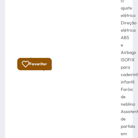
c/
ajuste
elétrico
Direção
elétrica
ABS
e
Airbags
R$
ISOFIX
Total:
Favoritar
para
53.900,00
cadeirin
infantil
Faróis
de
neblina
Assisten
de
partida
em