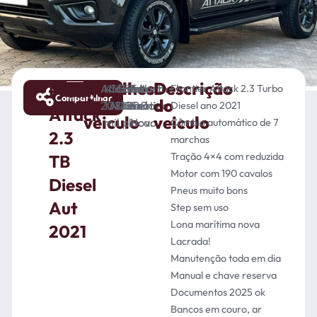
Detalhes
Descrição
Frontier
Ano:
KM:
Câmbio:
Combustível:
Final
Cor:
Estado:
Frontier Attack 2.3 Turbo
Compartilhar
do
do
2021
138.000
Automático
Diesel
da
Preto
Semi-
Diesel ano 2021
Attack
veiculo
veiculo
mil
placa:
Novo
Câmbio automático de 7
2.3
marchas
Tração 4×4 com reduzida
TB
Motor com 190 cavalos
Diesel
Pneus muito bons
Aut
Step sem uso
Lona marítima nova
2021
Lacrada!
Manutenção toda em dia
Manual e chave reserva
Documentos 2025 ok
Bancos em couro, ar