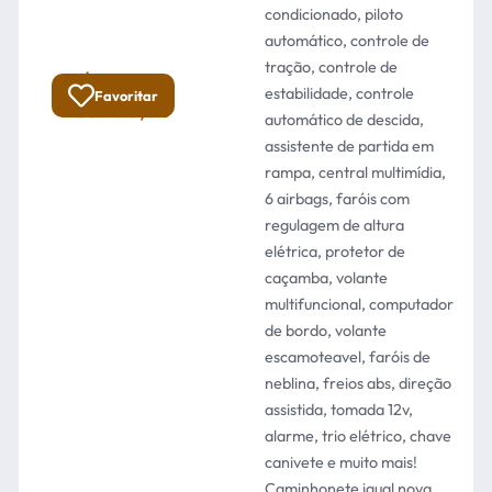
condicionado, piloto
automático, controle de
tração, controle de
R$
Total:
estabilidade, controle
Favoritar
158.900,00
automático de descida,
assistente de partida em
rampa, central multimídia,
6 airbags, faróis com
regulagem de altura
elétrica, protetor de
caçamba, volante
multifuncional, computador
de bordo, volante
escamoteavel, faróis de
neblina, freios abs, direção
assistida, tomada 12v,
alarme, trio elétrico, chave
canivete e muito mais!
Caminhonete igual nova