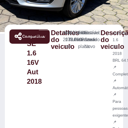
Detalhes
Descriç
Focus
Ano:
KM:
Câmbio:
Combustível:
Final
Cor:
Estado:
ord/Foc
Compartilhar
do
do
2018
173.000
Automatizado
Flex
da
Prateado
Semi-
1.6
SE
veiculo
veiculo
mil
placa:
Novo
SE
1.6
2018
BRL 64.
16V
📌
Aut
Complet
2018
📌
Automát
📌
Para
pessoas
exigent
📌