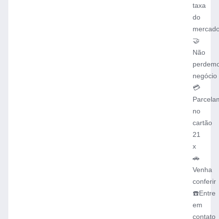
taxa
do
mercad
🤝
Não
perdem
negócio
💳
Parcela
no
cartão
21
x
🚗
Venha
conferir
☎️Entre
em
contato