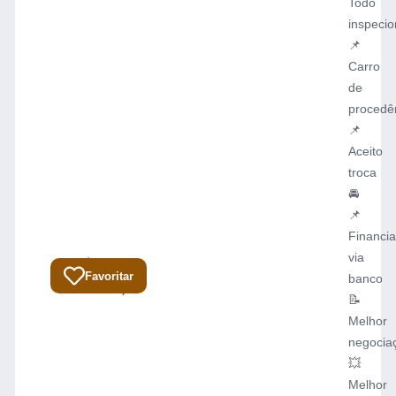
Todo
inspeci
📌
Carro
de
procedê
📌
Aceito
troca
🚘
📌
Financi
via
R$
Total:
Favoritar
banco
64.900,00
📝
Melhor
negocia
💥
Melhor