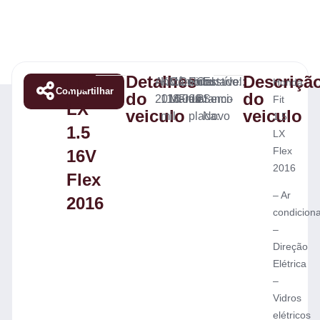
Detalhes
Descriçã
Fit
Ano:
KM:
Câmbio:
Combustível:
Final
Cor:
Estado:
Honda
Compartilhar
do
do
2016
118.000
Manual
Flex
da
Branco
Semi-
Fit
LX
veiculo
veiculo
mil
placa:
Novo
1.5
1.5
LX
Flex
16V
2016
Flex
– Ar
2016
condicion
–
Direção
Elétrica
–
Vidros
elétricos