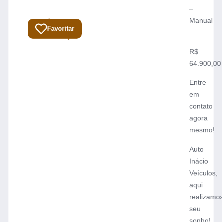
–
⁠Manual
R$
Total:
Favoritar
64.900,00
R$
64.900,00
Entre
em
contato
agora
mesmo!
Auto
Inácio
Veículos,
aqui
realizamo
seu
sonho!