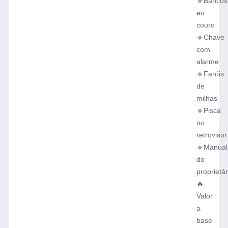
🔹Bancos
eu
couro
🔹Chave
com
alarme
🔹Faróis
de
milhas
🔹Pisca
no
retrovisor
🔹Manual
do
proprietár
🔥
Valor
a
base