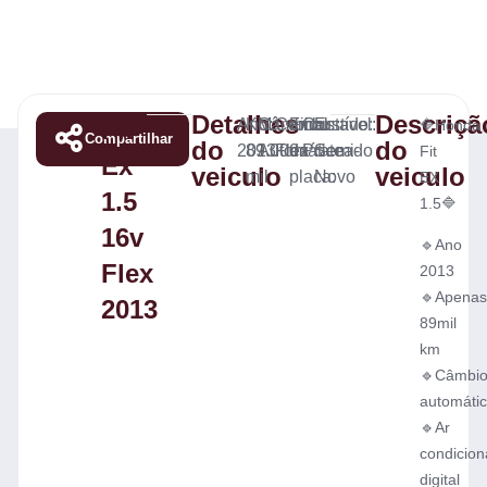
Detalhes
Descriçã
Fit
Ano:
KM:
Câmbio:
Combustível:
Final
Cor:
Estado:
🔷️Honda
Compartilhar
do
do
2013
89.000
Automático
Flex
da
Prateado
Semi-
Fit
Ex
veiculo
veiculo
mil
placa:
Novo
EX
1.5
1.5🔷️
16v
🔹️Ano
Flex
2013
🔹Apena
2013
89mil
km
🔹Câmbi
automáti
🔹Ar
condicio
digital