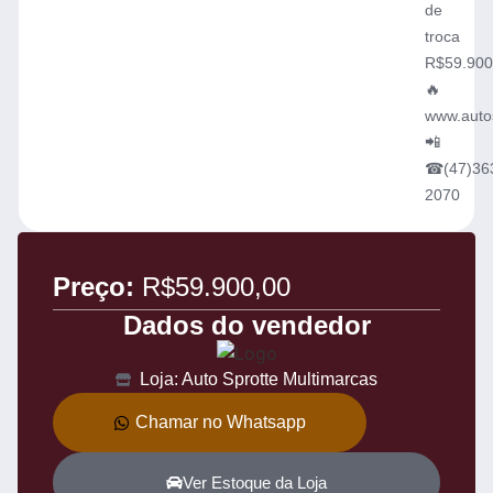
de
troca
R$59.900
🔥
www.auto
📲
☎(47)36
2070
Preço:
R$59.900,00
Dados do vendedor
Loja: Auto Sprotte Multimarcas
Chamar no Whatsapp
Ver Estoque da Loja