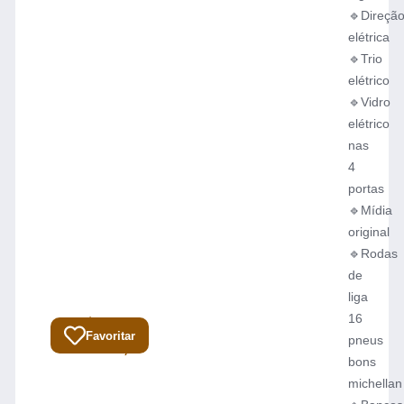
🔹Direçã
elétrica
🔹Trio
elétrico
🔹Vidro
elétrico
nas
4
portas
🔹Mídia
original
🔹Rodas
de
liga
16
R$
Total:
Favoritar
pneus
59.900,00
bons
michellan