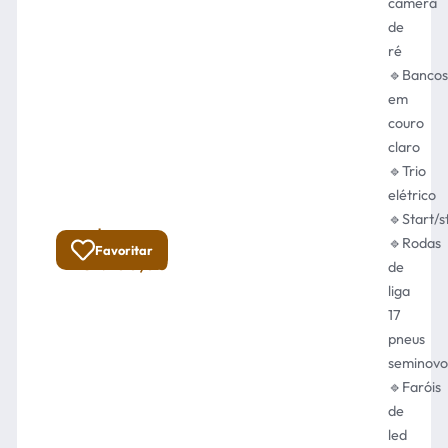
câmera
de
ré
🔹Bancos
em
couro
claro
🔹Trio
elétrico
🔹Start/s
R$
Total:
🔹Rodas
Favoritar
89.900,00
de
liga
17
pneus
seminovo
🔹Faróis
de
led