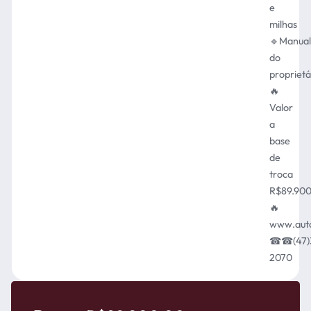
e
milhas
🔹Manual
do
proprietá
🔥
Valor
a
base
de
troca
R$89.90
🔥
www.auto
☎☎(47)
2070