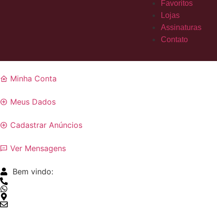
Favoritos
Lojas
Assinaturas
Contato
Minha Conta
Meus Dados
Cadastrar Anúncios
Ver Mensagens
Bem vindo: