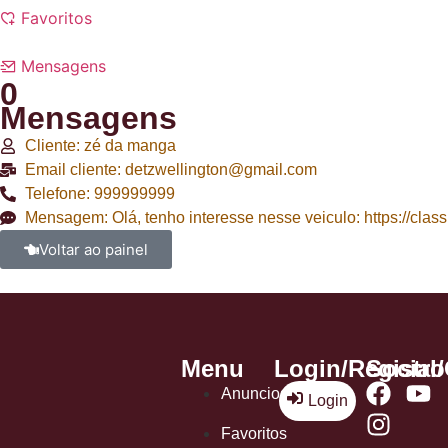
Favoritos
Mensagens
0
Mensagens
Cliente: zé da manga
Email cliente: detzwellington@gmail.com
Telefone: 999999999
Mensagem: Olá, tenho interesse nesse veiculo: https://clas
Voltar ao painel
Menu
Login/Registro
Social
Anuncios
Login
Favoritos