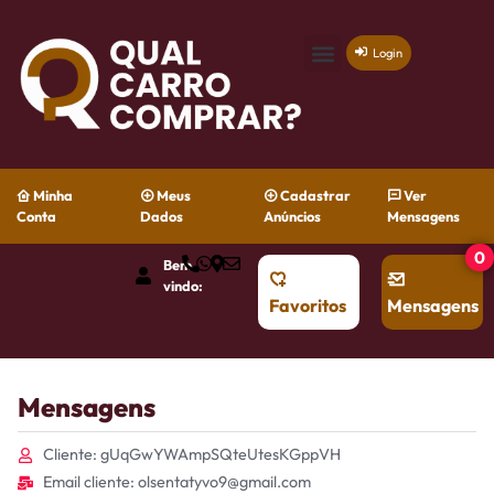
Login
Minha
Meus
Cadastrar
Ver
Conta
Dados
Anúncios
Mensagens
0
Bem
vindo:
Favoritos
Mensagens
Mensagens
Cliente: gUqGwYWAmpSQteUtesKGppVH
Email cliente: olsentatyvo9@gmail.com